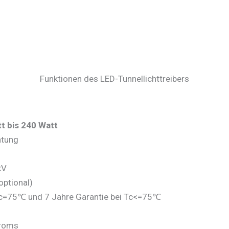
Funktionen des LED-Tunnellichttreibers
t bis 240 Watt
htung
kV
optional)
c=75℃ und 7 Jahre Garantie bei Tc<=75℃
troms