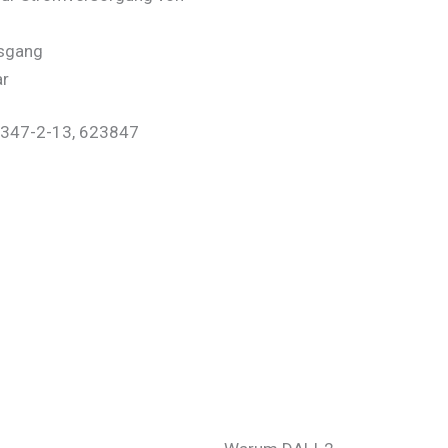
usgang
ar
61347-2-13, 623847