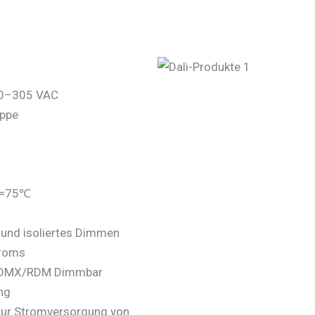
00–305 VAC
appe
c=75℃
 und isoliertes Dimmen
troms
0/ DMX/RDM Dimmbar
ng
ur Stromversorgung von