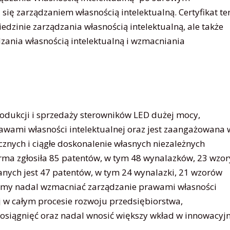
się zarządzaniem własnością intelektualną. Certyfikat te
edzinie zarządzania własnością intelektualną, ale także
dzania własnością intelektualną i wzmacniania
rodukcji i sprzedaży sterowników LED dużej mocy,
awami własności intelektualnej oraz jest zaangażowana 
nych i ciągłe doskonalenie własnych niezależnych
irma zgłosiła 85 patentów, w tym 48 wynalazków, 23 wzor
nych jest 47 patentów, w tym 24 wynalazki, 21 wzorów
ziemy nadal wzmacniać zarządzanie prawami własności
ej w całym procesie rozwoju przedsiębiorstwa,
 osiągnięć oraz nadal wnosić większy wkład w innowacyj