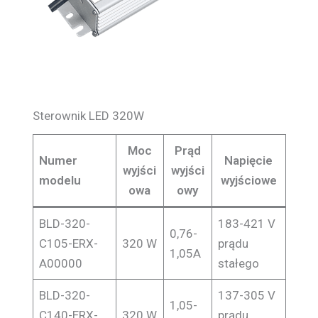
Sterownik LED 320W
Moc
Prąd
Numer
Napięcie
wyjści
wyjści
modelu
wyjściowe
owa
owy
BLD-320-
183-421 V
0,76-
C105-ERX-
320 W
prądu
1,05A
A00000
stałego
BLD-320-
137-305 V
1,05-
C140-ERX-
320 W
prądu