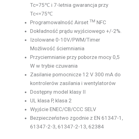
Tc=75℃ i 7-letnia gwarancja przy
Tc<=75℃
TM
Programowalność Airset
NFC
Dokładność prądu wyjściowego +/-2%.
Izolowane 0-10V/PWM/Timer
Możliwość ściemniania
Przyciemnianie przy poborze mocy 0,5
W w trybie czuwania
Zasilanie pomocnicze 12 V 300 mA do
kontrolerów zasilania i wentylatorów
Dostępny model klasy II
UL klasa P, klasa 2
Wyjście ENEC/CB/CCC SELV
Bezpieczeństwo zgodnie z EN 61347-1,
61347-2-3, 61347-2-13, 62384