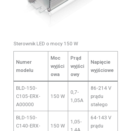
Sterownik LED o mocy 150 W
Moc
Prąd
Numer
Napięcie
wyjści
wyjści
modelu
wyjściowe
owa
owy
BLD-150-
86-214 V
0,7-
C105-ERX-
150 W
prądu
1,05A
A00000
stałego
BLD-150-
64-143 V
1,05-
C140-ERX-
150 W
prądu
1,4A