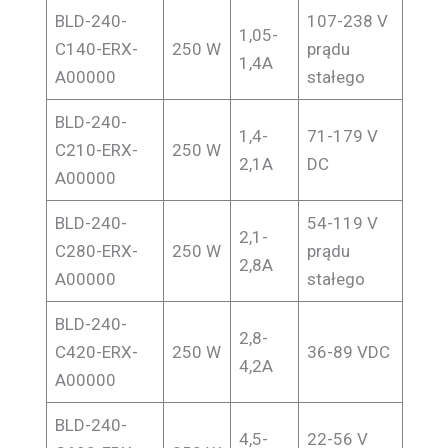
BLD-240-
107-238 V
1,05-
C140-ERX-
250 W
prądu
1,4A
A00000
stałego
BLD-240-
1,4-
71-179 V
C210-ERX-
250 W
2,1A
DC
A00000
BLD-240-
54-119 V
2,1-
C280-ERX-
250 W
prądu
2,8A
A00000
stałego
BLD-240-
2,8-
C420-ERX-
250 W
36-89 VDC
4,2A
A00000
BLD-240-
4,5-
22-56 V