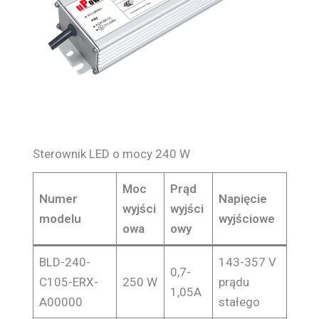
Sterownik LED o mocy 240 W
Moc
Prąd
Numer
Napięcie
wyjści
wyjści
modelu
wyjściowe
owa
owy
BLD-240-
143-357 V
0,7-
C105-ERX-
250 W
prądu
1,05A
A00000
stałego