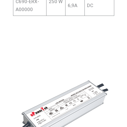
C690-ERX-
250 W
6,9A
DC
A00000