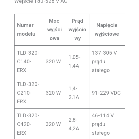
Wejście 180-528 V AC
Moc
Prąd
Numer
Napięcie
wyjści
wyjścio
modelu
wyjściowe
owa
wy
TLD-320-
137-305 V
1,05-
C140-
320 W
prądu
1,4A
ERX
stałego
TLD-320-
1,4-
C210-
320 W
91-229 VDC
2,1A
ERX
TLD-320-
46-114 V
2,8-
C420-
320 W
prądu
4,2A
ERX
stałego