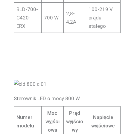
BLD-700-
100-219 V
2,8-
C420-
700 W
prądu
4,2A
ERX
stałego
Sterownik LED o mocy 800 W
Moc
Prąd
Numer
Napięcie
wyjści
wyjścio
modelu
wyjściowe
owa
wy