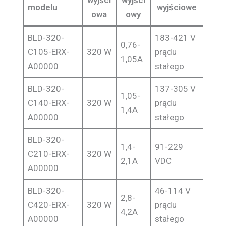
modelu
wyjściowe
owa
owy
BLD-320-
183-421 V
0,76-
C105-ERX-
320 W
prądu
1,05A
A00000
stałego
BLD-320-
137-305 V
1,05-
C140-ERX-
320 W
prądu
1,4A
A00000
stałego
BLD-320-
1,4-
91-229
C210-ERX-
320 W
2,1A
VDC
A00000
BLD-320-
46-114 V
2,8-
C420-ERX-
320 W
prądu
4,2A
A00000
stałego