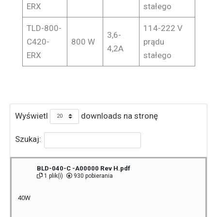
ERX
stałego
TLD-800-
114-222 V
3,6-
C420-
800 W
prądu
4,2A
ERX
stałego
Wyświetl
downloads na stronę
Szukaj:
BLD-040-C -A00000 Rev H.pdf
1 plik(i)
930 pobierania
40W