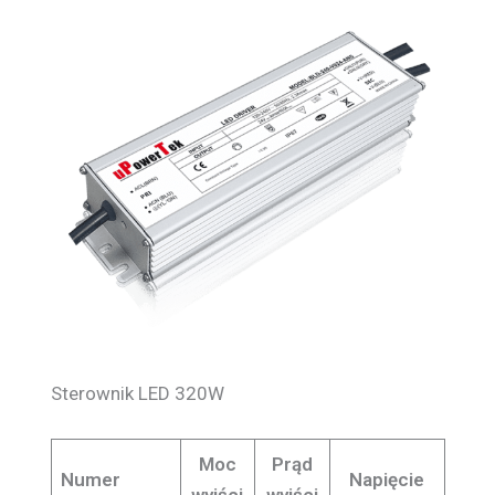
Sterownik LED 320W
Moc
Prąd
Numer
Napięcie
wyjści
wyjści