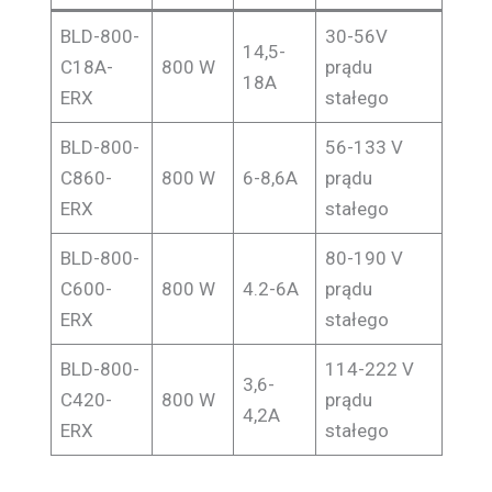
BLD-800-
30-56V
14,5-
C18A-
800 W
prądu
18A
ERX
stałego
BLD-800-
56-133 V
C860-
800 W
6-8,6A
prądu
ERX
stałego
BLD-800-
80-190 V
C600-
800 W
4.2-6A
prądu
ERX
stałego
BLD-800-
114-222 V
3,6-
C420-
800 W
prądu
4,2A
ERX
stałego