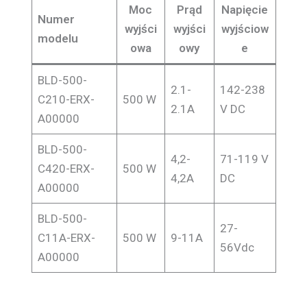
Moc
Prąd
Napięcie
Numer
wyjści
wyjści
wyjściow
modelu
owa
owy
e
BLD-500-
2.1-
142-238
C210-ERX-
500 W
2.1A
V DC
A00000
BLD-500-
4,2-
71-119 V
C420-ERX-
500 W
4,2A
DC
A00000
BLD-500-
27-
C11A-ERX-
500 W
9-11A
56Vdc
A00000