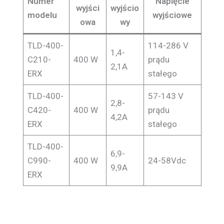
Numer
Napięcie
wyjści
wyjścio
modelu
wyjściowe
owa
wy
TLD-400-
114-286 V
1,4-
C210-
400 W
prądu
2,1A
ERX
stałego
TLD-400-
57-143 V
2,8-
C420-
400 W
prądu
4,2A
ERX
stałego
TLD-400-
6,9-
C990-
400 W
24-58Vdc
9,9A
ERX