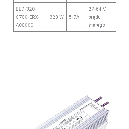
BLD-320-
27-64 V
C700-ERX-
320 W
5-7A
prądu
A00000
stałego