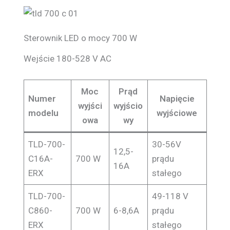
Sterownik LED o mocy 700 W
Wejście 180-528 V AC
Moc
Prąd
Numer
Napięcie
wyjści
wyjścio
modelu
wyjściowe
owa
wy
TLD-700-
30-56V
12,5-
C16A-
700 W
prądu
16A
ERX
stałego
TLD-700-
49-118 V
C860-
700 W
6-8,6A
prądu
ERX
stałego