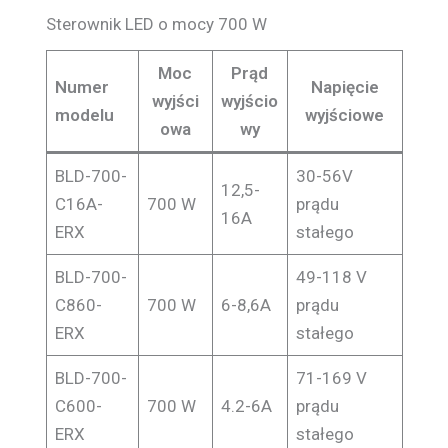
Sterownik LED o mocy 700 W
Moc
Prąd
Numer
Napięcie
wyjści
wyjścio
modelu
wyjściowe
owa
wy
BLD-700-
30-56V
12,5-
C16A-
700 W
prądu
16A
ERX
stałego
BLD-700-
49-118 V
C860-
700 W
6-8,6A
prądu
ERX
stałego
BLD-700-
71-169 V
C600-
700 W
4.2-6A
prądu
ERX
stałego