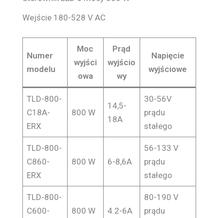
Wejście 180-528 V AC
Moc
Prąd
Numer
Napięcie
wyjści
wyjścio
modelu
wyjściowe
owa
wy
TLD-800-
30-56V
14,5-
C18A-
800 W
prądu
18A
ERX
stałego
TLD-800-
56-133 V
C860-
800 W
6-8,6A
prądu
ERX
stałego
TLD-800-
80-190 V
C600-
800 W
4.2-6A
prądu