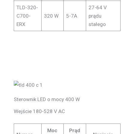
TLD-320-
27-64 V
C700-
320 W
5-7A
prądu
ERX
stałego
Sterownik LED o mocy 400 W
Wejście 180-528 V AC
Moc
Prąd