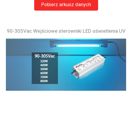
Pobierz arkusz danych
90-305Vac Wejściowe sterowniki LED oświetlenia UV