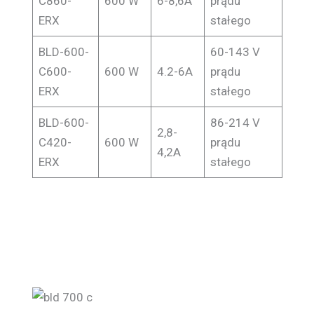
C860-
600 W
6-8,6A
prądu
ERX
stałego
BLD-600-
60-143 V
C600-
600 W
4.2-6A
prądu
ERX
stałego
BLD-600-
86-214 V
2,8-
C420-
600 W
prądu
4,2A
ERX
stałego