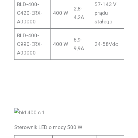
BLD-400-
57-143 V
2,8-
C420-ERX-
400 W
prądu
4,2A
A00000
stałego
BLD-400-
6,9-
C990-ERX-
400 W
24-58Vdc
9,9A
A00000
Sterownik LED o mocy 500 W