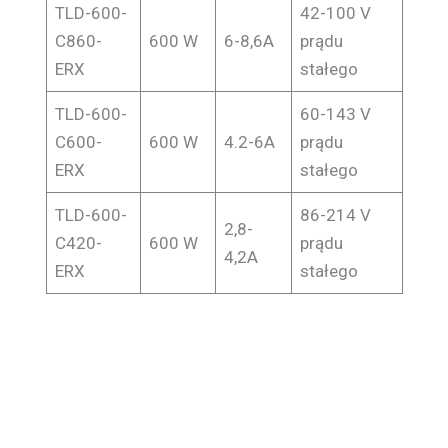
TLD-600-
42-100 V
C860-
600 W
6-8,6A
prądu
ERX
stałego
TLD-600-
60-143 V
C600-
600 W
4.2-6A
prądu
ERX
stałego
TLD-600-
86-214 V
2,8-
C420-
600 W
prądu
4,2A
ERX
stałego