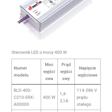
Sterownik LED o mocy 400 W
Moc
Prąd
Numer
Napięcie
wyjści
wyjści
modelu
wyjściowe
owa
owy
BLD-400-
114-286 V
1,4-
C210-ERX-
400 W
prądu
2,1A
A00000
stałego