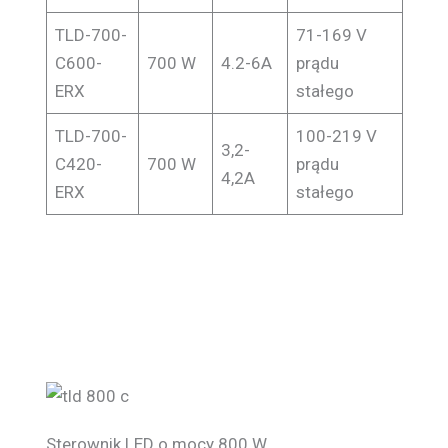
TLD-700-
71-169 V
C600-
700 W
4.2-6A
prądu
ERX
stałego
TLD-700-
100-219 V
3,2-
C420-
700 W
prądu
4,2A
ERX
stałego
Sterownik LED o mocy 800 W