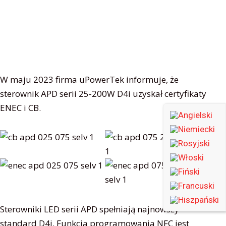
W maju 2023 firma uPowerTek informuje, że
sterownik APD serii 25-200W D4i uzyskał certyfikaty
ENEC i CB.
Sterowniki LED serii APD spełniają najnowszy
standard D4i. Funkcja programowania NFC jest