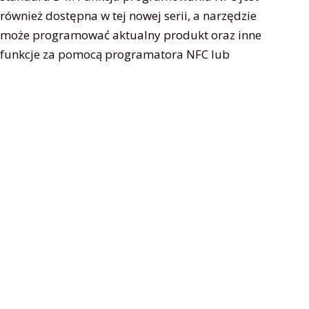
również dostępna w tej nowej serii, a narzędzie
może programować aktualny produkt oraz inne
funkcje za pomocą programatora NFC lub
smartfona z komunikacją NFC. Posiada kompaktową
obudowę i stopień wodoodporności IP20, który
można zabudować wewnątrz oprawy.
Programowalny sterownik LED D4i NFC serii APD
nowej generacji posiada szeroki zakres napięć
wejściowych 176-305Vac, ochronę
przeciwprzepięciową 10kV gwarantującą
niezawodność w zastosowaniach zewnętrznych.
Żywotność produktu sięga 100 000 godzin dzięki
japońskim kondensatorom NCC i RUBYCON. W tej
serii dostępne jest również zasilanie pomocnicze 24
V 3 W, które może zapewnić zasilanie inteligentnych