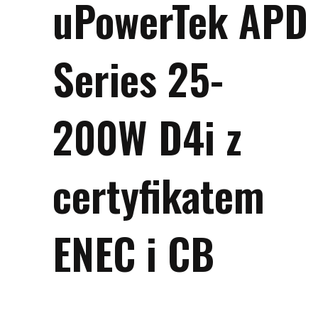
uPowerTek APD
Series 25-
200W D4i z
certyfikatem
ENEC i CB