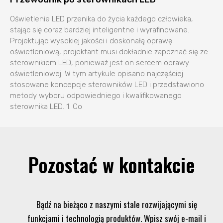
Oświetlenie LED przenika do życia każdego człowieka,
stając się coraz bardziej inteligentne i wyrafinowane.
Projektując wysokiej jakości i doskonałą oprawę
oświetleniową, projektant musi dokładnie zapoznać się ze
sterownikiem LED, ponieważ jest on sercem oprawy
oświetleniowej. W tym artykule opisano najczęściej
stosowane koncepcje sterowników LED i przedstawiono
metody wyboru odpowiedniego i kwalifikowanego
sterownika LED. 1. Co
Pozostać w kontakcie
Bądź na bieżąco z naszymi stale rozwijającymi się
funkcjami i technologią produktów. Wpisz swój e-mail i