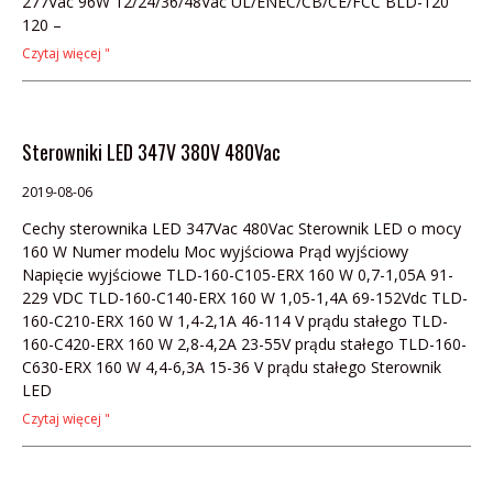
277Vac 96W 12/24/36/48Vac UL/ENEC/CB/CE/FCC BLD-120
120 –
Czytaj więcej "
Sterowniki LED 347V 380V 480Vac
2019-08-06
Cechy sterownika LED 347Vac 480Vac Sterownik LED o mocy
160 W Numer modelu Moc wyjściowa Prąd wyjściowy
Napięcie wyjściowe TLD-160-C105-ERX 160 W 0,7-1,05A 91-
229 VDC TLD-160-C140-ERX 160 W 1,05-1,4A 69-152Vdc TLD-
160-C210-ERX 160 W 1,4-2,1A 46-114 V prądu stałego TLD-
160-C420-ERX 160 W 2,8-4,2A 23-55V prądu stałego TLD-160-
C630-ERX 160 W 4,4-6,3A 15-36 V prądu stałego Sterownik
LED
Czytaj więcej "