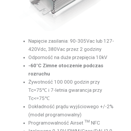
Napięcie zasilania: 90-305Vac lub 127-
420Vdc, 380Vac przez 2 godziny
Odporność na duże przepięcia 10kV
-60°C
Zimne
otoczenie podczas
rozruchu
Żywotność 100 000 godzin przy
Tc=75℃ i 7-letnia gwarancja przy
Tc<=75℃
Dokładność prądu wyjściowego +/-2%
(model programowalny)
TM
Programowalność Airset
NFC
Izolowane 0-10V/PWM/Czas/DALI2.0