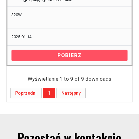
1 plik(i)
145 pobierania
320W
2025-01-14
POBIERZ
Wyświetlanie 1 to 9 of 9 downloads
Poprzedni
1
Następny
Pozostać w kontakcie