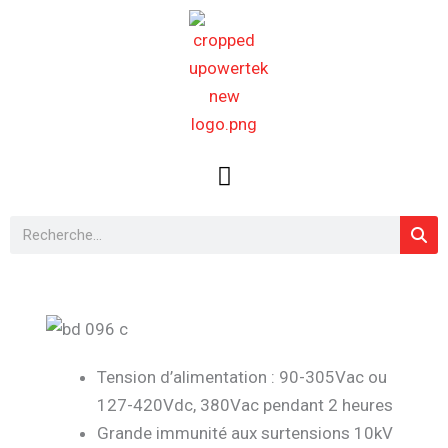
Aller
au
contenu
Rechercher
Tension d’alimentation : 90-305Vac ou
127-420Vdc, 380Vac pendant 2 heures
Grande immunité aux surtensions 10kV