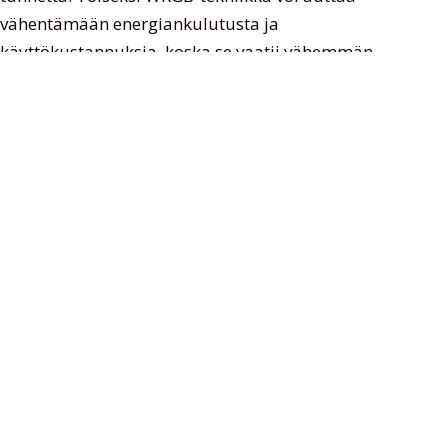
vähentämään energiankulutusta ja
käyttökustannuksia, koska se vaatii vähemmän
tehoa saavuttaakseen saman kirkkaustason kuin
perinteiset RGB-järjestelmät.
Lisäksi WRGB-tekniikalla voidaan luoda dynaamisia
valotehosteita, kuten väriä vaihtavia valoesityksiä,
jotka voivat lisätä stadionin viihdearvoa. Tämä on
erityisen hyödyllistä konserteissa, puoliajan
esityksissä ja muissa tapahtumissa, joissa
valaistuksella voi olla merkittävä rooli
kokonaiskokemuksessa.