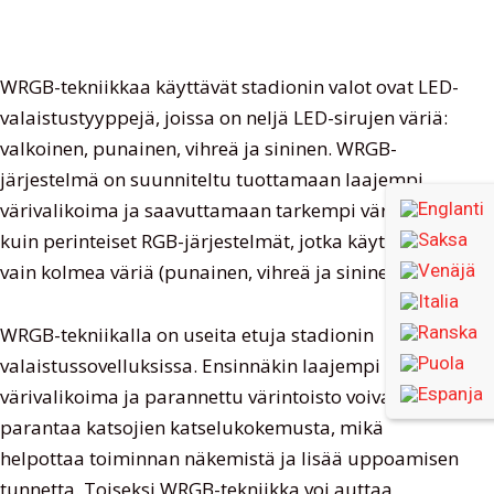
WRGB-tekniikkaa käyttävät stadionin valot ovat LED-
valaistustyyppejä, joissa on neljä LED-sirujen väriä:
valkoinen, punainen, vihreä ja sininen. WRGB-
järjestelmä on suunniteltu tuottamaan laajempi
värivalikoima ja saavuttamaan tarkempi värintoisto
kuin perinteiset RGB-järjestelmät, jotka käyttävät
vain kolmea väriä (punainen, vihreä ja sininen).
WRGB-tekniikalla on useita etuja stadionin
valaistussovelluksissa. Ensinnäkin laajempi
värivalikoima ja parannettu värintoisto voivat
parantaa katsojien katselukokemusta, mikä
helpottaa toiminnan näkemistä ja lisää uppoamisen
tunnetta. Toiseksi WRGB-tekniikka voi auttaa