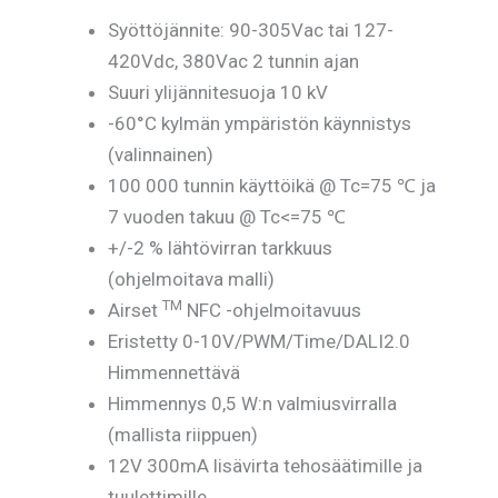
Syöttöjännite: 90-305Vac tai 127-
420Vdc, 380Vac 2 tunnin ajan
Suuri ylijännitesuoja 10 kV
-60°C kylmän ympäristön käynnistys
(valinnainen)
100 000 tunnin käyttöikä @ Tc=75 ℃ ja
7 vuoden takuu @ Tc<=75 ℃
+/-2 % lähtövirran tarkkuus
(ohjelmoitava malli)
TM
Airset
NFC -ohjelmoitavuus
Eristetty 0-10V/PWM/Time/DALI2.0
Himmennettävä
Himmennys 0,5 W:n valmiusvirralla
(mallista riippuen)
12V 300mA lisävirta tehosäätimille ja
tuulettimille