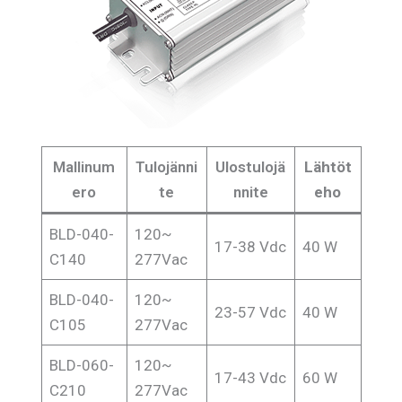
Mallinum
Tulojänni
Ulostulojä
Lähtöt
ero
te
nnite
eho
BLD-040-
120~
17-38 Vdc
40 W
C140
277Vac
BLD-040-
120~
23-57 Vdc
40 W
C105
277Vac
BLD-060-
120~
17-43 Vdc
60 W
C210
277Vac