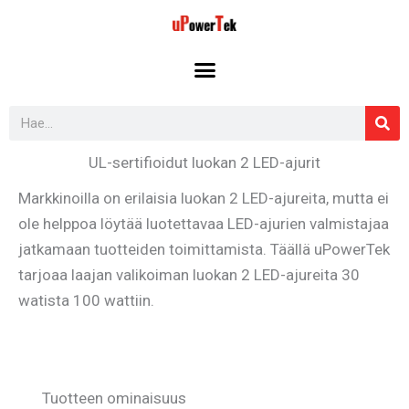
Siirry
sisältöön
Search
UL-sertifioidut luokan 2 LED-ajurit
Markkinoilla on erilaisia luokan 2 LED-ajureita, mutta ei
ole helppoa löytää luotettavaa LED-ajurien valmistajaa
jatkamaan tuotteiden toimittamista. Täällä uPowerTek
tarjoaa laajan valikoiman luokan 2 LED-ajureita 30
watista 100 wattiin.
Tuotteen ominaisuus