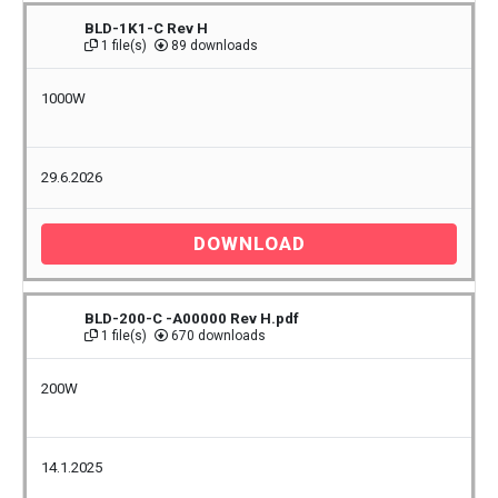
BLD-1K1-C Rev H
1 file(s)
89 downloads
1000W
29.6.2026
DOWNLOAD
BLD-200-C -A00000 Rev H.pdf
1 file(s)
670 downloads
200W
14.1.2025