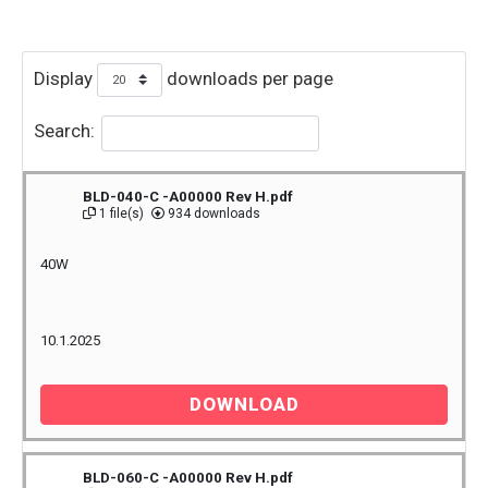
Display
downloads per page
Search:
BLD-040-C -A00000 Rev H.pdf
1 file(s)
934 downloads
40W
10.1.2025
DOWNLOAD
BLD-060-C -A00000 Rev H.pdf