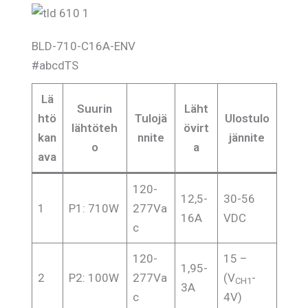
BLD-710-C16A-ENV
#abcdTS
Lä
Suurin
Läht
htö
Tulojä
Ulostulo
lähtöteh
övirt
kan
nnite
jännite
o
a
ava
120-
12,5-
30-56
1
P1: 710W
277Va
16A
VDC
c
120-
15 –
1,95-
2
P2: 100W
277Va
(V
-
CH1
3A
c
4V)