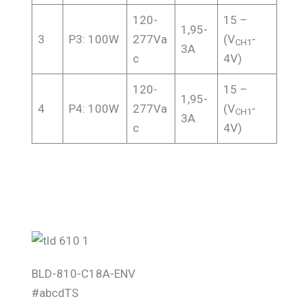
120-
15 –
1,95-
3
P3: 100W
277Va
(V
-
CH1
3A
c
4V)
120-
15 –
1,95-
4
P4: 100W
277Va
(V
-
CH1
3A
c
4V)
BLD-810-C18A-ENV
#abcdTS