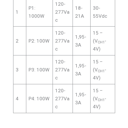
120-
P1:
18-
30-
1
277Va
1000W
21A
55Vdc
c
120-
15 –
1,95-
2
P2: 100W
277Va
(V
-
CH1
3A
c
4V)
120-
15 –
1,95-
3
P3: 100W
277Va
(V
-
CH1
3A
c
4V)
120-
15 –
1,95-
4
P4: 100W
277Va
(V
-
CH1
3A
c
4V)