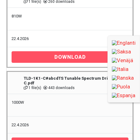
1 file(s)
260 downloads
810W
22.4.2026
DOWNLOAD
TLD-1K1-C#abcdTS Tunable Spectrum Driver Rev
C.pdf
1 file(s)
443 downloads
1000W
22.4.2026