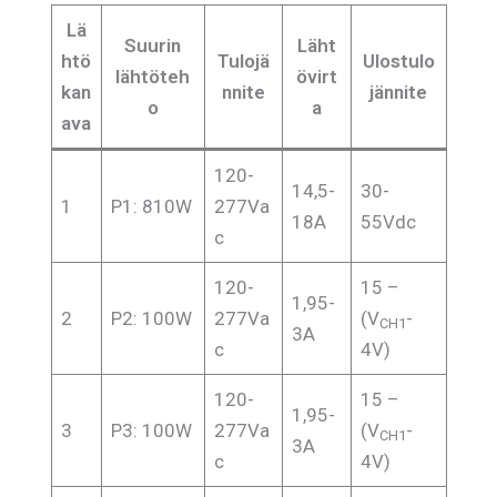
Lä
Suurin
Läht
htö
Tulojä
Ulostulo
lähtöteh
övirt
kan
nnite
jännite
o
a
ava
120-
14,5-
30-
1
P1: 810W
277Va
18A
55Vdc
c
120-
15 –
1,95-
2
P2: 100W
277Va
(V
-
CH1
3A
c
4V)
120-
15 –
1,95-
3
P3: 100W
277Va
(V
-
CH1
3A
c
4V)