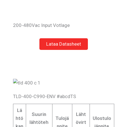
200-480Vac Input Votlage
Lataa Datasheet
TLD-400-C990-ENV #abcdTS
Lä
Suurin
Läht
htö
Tulojä
Ulostulo
lähtöteh
övirt
kan
nnite
jännite