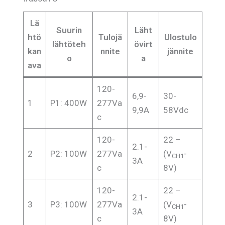
Lä
Suurin
Läht
htö
Tulojä
Ulostulo
lähtöteh
övirt
kan
nnite
jännite
o
a
ava
120-
6,9-
30-
1
P1: 400W
277Va
9,9A
58Vdc
c
120-
22 –
2.1-
2
P2: 100W
277Va
(V
-
CH1
3A
c
8V)
120-
22 –
2.1-
3
P3: 100W
277Va
(V
-
CH1
3A
c
8V)