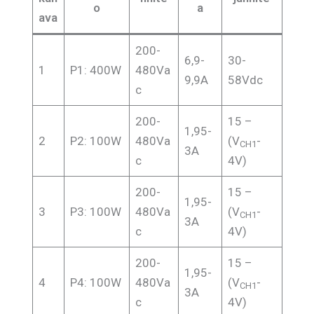
o
a
ava
200-
6,9-
30-
1
P1: 400W
480Va
9,9A
58Vdc
c
200-
15 –
1,95-
2
P2: 100W
480Va
(V
-
CH1
3A
c
4V)
200-
15 –
1,95-
3
P3: 100W
480Va
(V
-
CH1
3A
c
4V)
200-
15 –
1,95-
4
P4: 100W
480Va
(V
-
CH1
3A
c
4V)