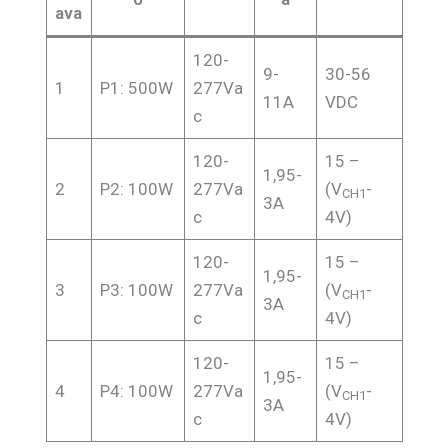
ava
120-
9-
30-56
1
P1: 500W
277Va
11A
VDC
c
120-
15 –
1,95-
2
P2: 100W
277Va
(V
-
CH1
3A
c
4V)
120-
15 –
1,95-
3
P3: 100W
277Va
(V
-
CH1
3A
c
4V)
120-
15 –
1,95-
4
P4: 100W
277Va
(V
-
CH1
3A
c
4V)