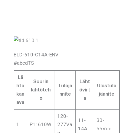
BLD-610-C14A-ENV
#abcdTS
Lä
Suurin
Läht
htö
Tulojä
Ulostulo
lähtöteh
övirt
kan
nnite
jännite
o
a
ava
120-
11-
30-
1
P1: 610W
277Va
14A
55Vdc
c