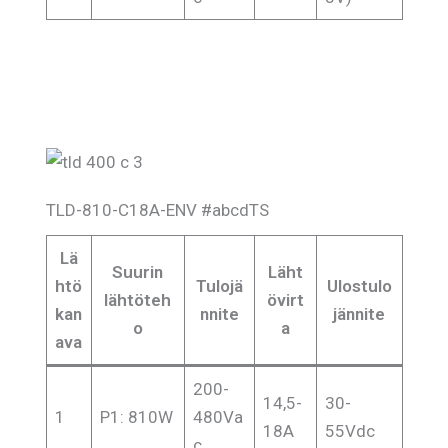
TLD-810-C18A-ENV #abcdTS
Lä
Suurin
Läht
htö
Tulojä
Ulostulo
lähtöteh
övirt
kan
nnite
jännite
o
a
ava
200-
14,5-
30-
1
P1: 810W
480Va
18A
55Vdc
c