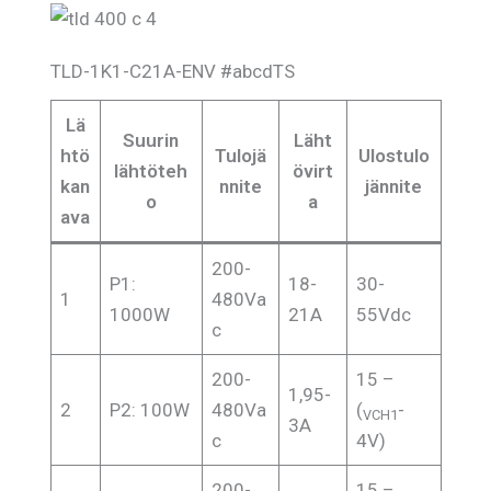
TLD-1K1-C21A-ENV #abcdTS
Lä
Suurin
Läht
htö
Tulojä
Ulostulo
lähtöteh
övirt
kan
nnite
jännite
o
a
ava
200-
P1:
18-
30-
1
480Va
1000W
21A
55Vdc
c
200-
15 –
1,95-
2
P2: 100W
480Va
(
-
VCH1
3A
c
4V)
200-
15 –