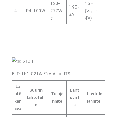
120-
15 –
1,95-
4
P4: 100W
277Va
(V
-
CH1
3A
c
4V)
BLD-1K1-C21A-ENV #abcdTS
Lä
Suurin
Läht
htö
Tulojä
Ulostulo
lähtöteh
övirt
kan
nnite
jännite
o
a
ava