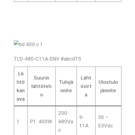
TLD-480-C11A-ENV #abcdTS
Lä
Suurin
Läht
htö
Tulojä
Ulostulo
lähtöteh
övirt
kan
nnite
jännite
o
a
ava
200-
9-
30 –
1
P1: 400W
480Va
11A
53Vdc
c