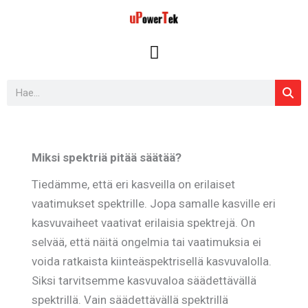
Siirry
sisältöön
Search
Miksi spektriä pitää säätää?
Tiedämme, että eri kasveilla on erilaiset
vaatimukset spektrille. Jopa samalle kasville eri
kasvuvaiheet vaativat erilaisia spektrejä. On
selvää, että näitä ongelmia tai vaatimuksia ei
voida ratkaista kiinteäspektrisellä kasvuvalolla.
Siksi tarvitsemme kasvuvaloa säädettävällä
spektrillä. Vain säädettävällä spektrillä