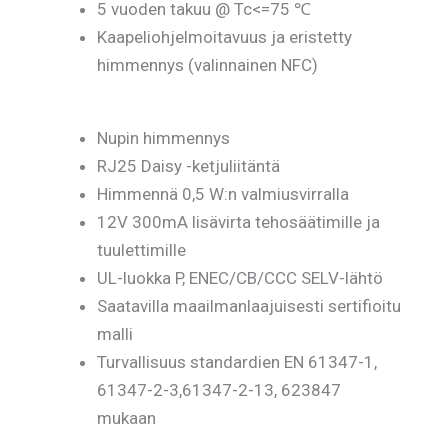
5 vuoden takuu @ Tc<=75 ℃
Kaapeliohjelmoitavuus ja eristetty
himmennys (valinnainen NFC)
Nupin himmennys
RJ25 Daisy -ketjuliitäntä
Himmennä 0,5 W:n valmiusvirralla
12V 300mA lisävirta tehosäätimille ja
tuulettimille
UL-luokka P, ENEC/CB/CCC SELV-lähtö
Saatavilla maailmanlaajuisesti sertifioitu
malli
Turvallisuus standardien EN 61347-1,
61347-2-3,61347-2-13, 623847
mukaan