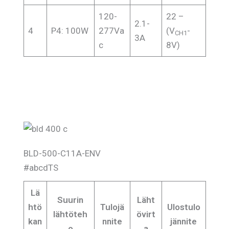
120-
22 –
2.1-
4
P4: 100W
277Va
(V
-
CH1
3A
c
8V)
BLD-500-C11A-ENV
#abcdTS
Lä
Suurin
Läht
htö
Tulojä
Ulostulo
lähtöteh
övirt
kan
nnite
jännite
o
a