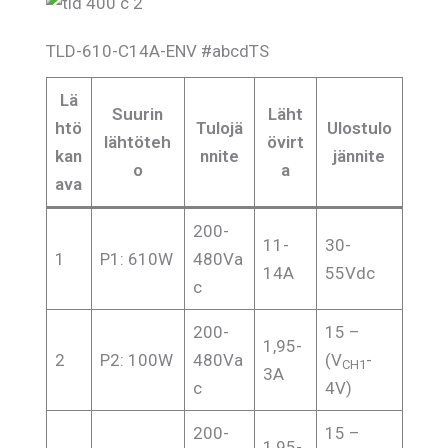
TLD-610-C14A-ENV #abcdTS
Lä
Suurin
Läht
htö
Tulojä
Ulostulo
lähtöteh
övirt
kan
nnite
jännite
o
a
ava
200-
11-
30-
1
P1: 610W
480Va
14A
55Vdc
c
200-
15 –
1,95-
2
P2: 100W
480Va
(V
-
CH1
3A
c
4V)
200-
15 –
1,95-