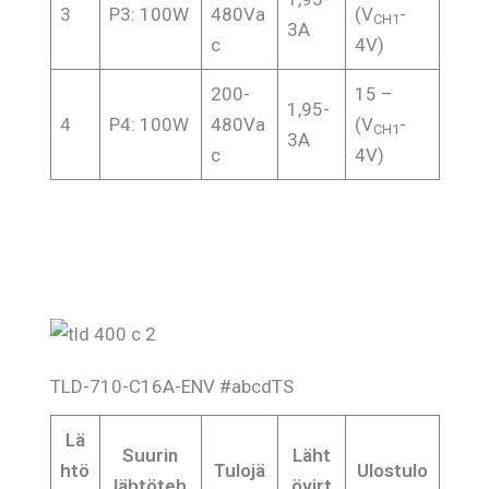
3
P3: 100W
480Va
(V
-
CH1
3A
c
4V)
200-
15 –
1,95-
4
P4: 100W
480Va
(V
-
CH1
3A
c
4V)
TLD-710-C16A-ENV #abcdTS
Lä
Suurin
Läht
htö
Tulojä
Ulostulo
lähtöteh
övirt