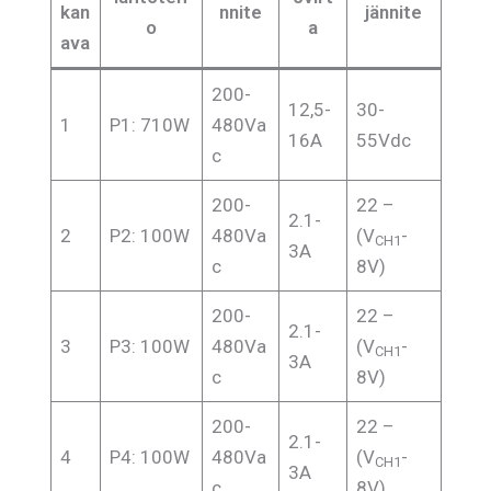
kan
nnite
jännite
o
a
ava
200-
12,5-
30-
1
P1: 710W
480Va
16A
55Vdc
c
200-
22 –
2.1-
2
P2: 100W
480Va
(V
-
CH1
3A
c
8V)
200-
22 –
2.1-
3
P3: 100W
480Va
(V
-
CH1
3A
c
8V)
200-
22 –
2.1-
4
P4: 100W
480Va
(V
-
CH1
3A
c
8V)