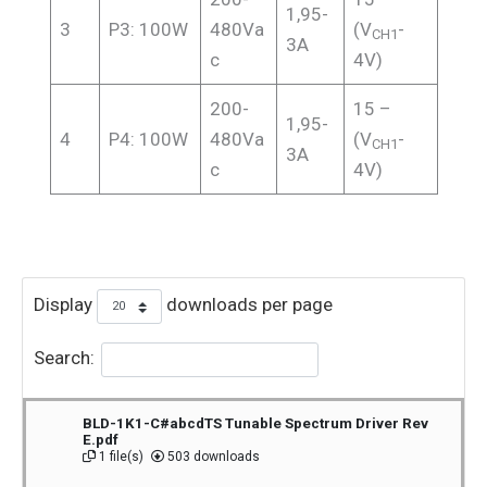
1,95-
3
P3: 100W
480Va
(V
-
CH1
3A
c
4V)
200-
15 –
1,95-
4
P4: 100W
480Va
(V
-
CH1
3A
c
4V)
Display
downloads per page
Search:
BLD-1K1-C#abcdTS Tunable Spectrum Driver Rev
E.pdf
1 file(s)
503 downloads