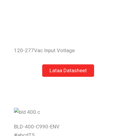
120-277Vac Input Votlage
Lataa Datasheet
BLD-400-C990-ENV
#abcdTS