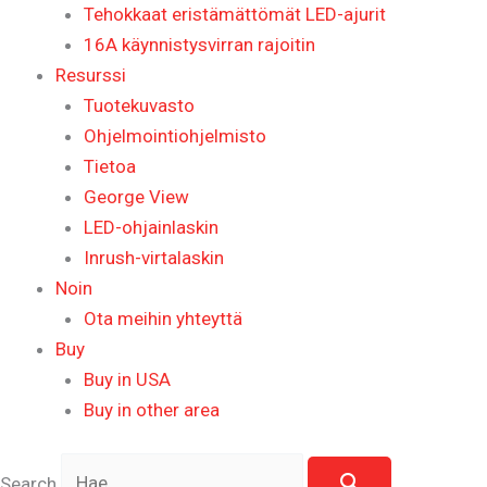
Tehokkaat eristämättömät LED-ajurit
16A käynnistysvirran rajoitin
Resurssi
Tuotekuvasto
Ohjelmointiohjelmisto
Tietoa
George View
LED-ohjainlaskin
Inrush-virtalaskin
Noin
Ota meihin yhteyttä
Buy
Buy in USA
Buy in other area
Search