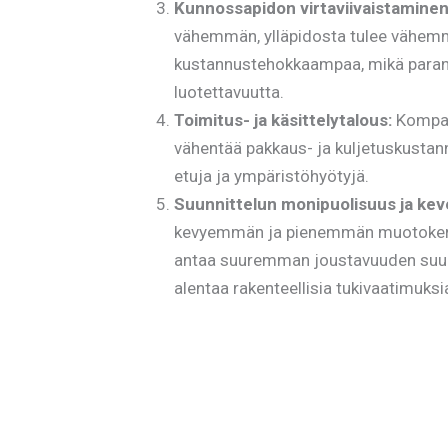
Kunnossapidon virtaviivaistaminen
vähemmän, ylläpidosta tulee vähem
kustannustehokkaampaa, mikä parant
luotettavuutta.
Toimitus- ja käsittelytalous:
Kompak
vähentää pakkaus- ja kuljetuskustann
etuja ja ympäristöhyötyjä.
Suunnittelun monipuolisuus ja kev
kevyemmän ja pienemmän muotokert
antaa suuremman joustavuuden suunni
alentaa rakenteellisia tukivaatimuksi