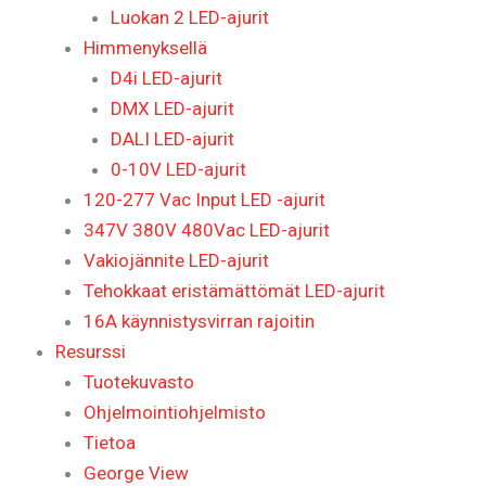
Luokan 2 LED-ajurit
Himmenyksellä
D4i LED-ajurit
DMX LED-ajurit
DALI LED-ajurit
0-10V LED-ajurit
120-277 Vac Input LED -ajurit
347V 380V 480Vac LED-ajurit
Vakiojännite LED-ajurit
Tehokkaat eristämättömät LED-ajurit
16A käynnistysvirran rajoitin
Resurssi
Tuotekuvasto
Ohjelmointiohjelmisto
Tietoa
George View