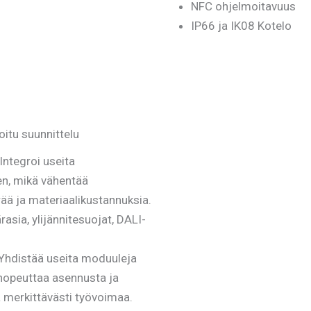
NFC ohjelmoitavuus
IP66 ja IK08 Kotelo
oitu suunnittelu
Integroi useita
n, mikä vähentää
rää ja materiaalikustannuksia.
rasia, ylijännitesuojat, DALI-
Yhdistää useita moduuleja
 nopeuttaa asennusta ja
 merkittävästi työvoimaa.