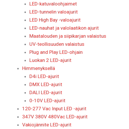
LED-katuvaloohjaimet
LED-tunnelin valoajurit
LED High Bay -valoajurit
LED-nauhat ja valolaatikon ajurit
Maatalouden ja siipikarjan valaistus
UV-teollisuuden valaistus
Plug and Play LED-ohjain
Luokan 2 LED-ajurit
Himmenyksellä
D4i LED-ajurit
DMX LED-ajurit
DALI LED-ajurit
0-10V LED-ajurit
120-277 Vac Input LED -ajurit
347V 380V 480Vac LED-ajurit
Vakiojännite LED-ajurit