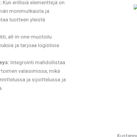
:
Kun erillisiä elementtejä on
män monimutkaista ja
aa tuotteen yleistä
ti, all-in-one-muotoilu
uksia ja tarjoaa logistisia
eys:
Integrointi mahdollistaa
oimen valaisimissa, mikä
ttelussa ja sijoittelussa ja
a.
Kustann