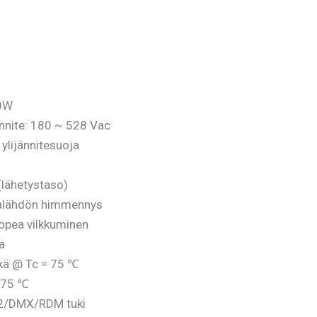
0W
nnite: 180 ~ 528 Vac
ylijännitesuoja
(lähetystaso)
ialähdön himmennys
opea vilkkuminen
a
ikä @ Tc = 75 ℃
=75 ℃
2/DMX/RDM tuki