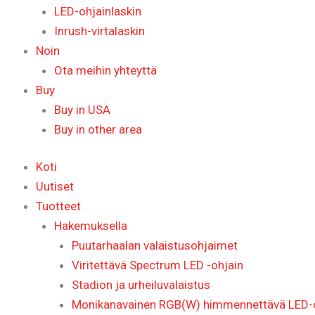
LED-ohjainlaskin
Inrush-virtalaskin
Noin
Ota meihin yhteyttä
Buy
Buy in USA
Buy in other area
Koti
Uutiset
Tuotteet
Hakemuksella
Puutarhaalan valaistusohjaimet
Viritettävä Spectrum LED -ohjain
Stadion ja urheiluvalaistus
Monikanavainen RGB(W) himmennettävä LED-oh