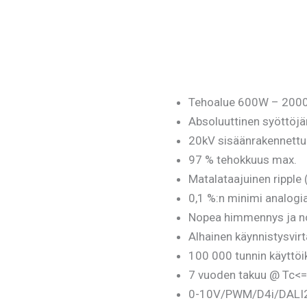
Tehoalue 600W – 200
Absoluuttinen syöttöjä
20kV sisäänrakennettu 
97 % tehokkuus max.
Matalataajuinen ripple 
0,1 %:n minimi analog
Nopea himmennys ja n
Alhainen käynnistysvirt
100 000 tunnin käyttö
7 vuoden takuu @ Tc<
0-10V/PWM/D4i/DALI