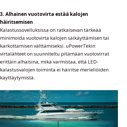
3. Alhainen vuotovirta estää kalojen
häiritsemisen
Kalastussovelluksissa on ratkaisevan tärkeää
minimoida vuotovirta kalojen säikäyttämisen tai
karkottamisen välttämiseksi. uPowerTekin
virtalähteet on suunniteltu pitämään vuotovirrat
erittäin alhaisina, mikä varmistaa, että LED-
kalastusvalojen toiminta ei häiritse merieliöiden
käyttäytymistä.