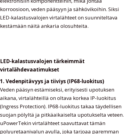
elektronisiin komponentteihin, mikä johtaa
korroosioon, veden pääsyyn ja sähkövikoihin. Siksi
LED-kalastusvalojen virtalähteet on suunniteltava
kestämään näitä ankaria olosuhteita.
LED-kalastusvalojen tärkeimmät
virtalähdevaatimukset
1. Vedenpitävyys ja tiiviys (IP68-luokitus)
Veden pääsyn estämiseksi, erityisesti upotuksen
aikana, virtalähteillä on oltava korkea IP-luokitus
(Ingress Protection). IP68-luokitus takaa täydellisen
suojan pölyltä ja pitkäaikaiselta upotukselta veteen.
uPowerTekin virtalähteet saavuttavat tämän
polyuretaanivalun avulla, joka tarjoaa paremman