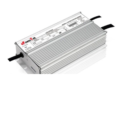
Johtopäätös