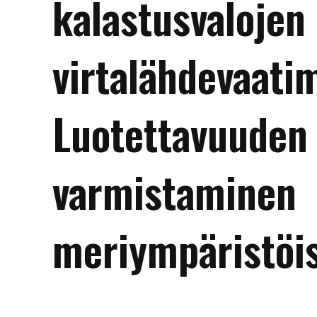
kalastusvalojen
virtalähdevaati
Luotettavuuden
varmistaminen
meriympäristöi