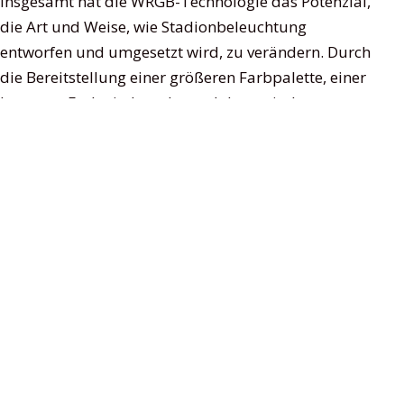
Insgesamt hat die WRGB-Technologie das Potenzial,
die Art und Weise, wie Stadionbeleuchtung
entworfen und umgesetzt wird, zu verändern. Durch
die Bereitstellung einer größeren Farbpalette, einer
besseren Farbwiedergabe und dynamischer
Lichteffekte kann die WRGB-Technologie das
Seherlebnis für Zuschauer verbessern und neue
Möglichkeiten für Unterhaltung und Engagement
schaffen. Da sich die LED-Technologie ständig
weiterentwickelt und effizienter wird, können wir mit
weiteren Fortschritten bei der WRGB-Technologie
für die Stadionbeleuchtung rechnen.
November 17, 2023
Zusammenhängende Posts