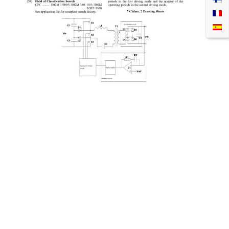
Patent ten jest dobrą praktyką naszej firmy w
propagowaniu innowacji technologicznych i ma
dużą wartość praktyczną. Od początku istnienia
firma koncentruje się na zwiększaniu inwestycji w
badania naukowe. uPowerTek uzyskał dziesiątki
patentów na wynalazki, patenty na wzory użytkowe
oraz prawa autorskie do oprogramowania
autoryzowane przez Państwowy Urząd Własności
Intelektualnej. Ale ten patent jest pierwszym