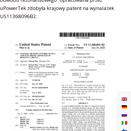
uPowerTek zdobyła krajowy patent na wynalazek
US11368096B2.