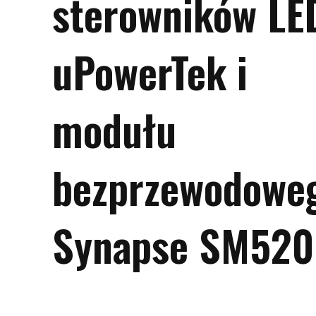
sterowników LE
uPowerTek i
modułu
bezprzewodowe
Synapse SM520