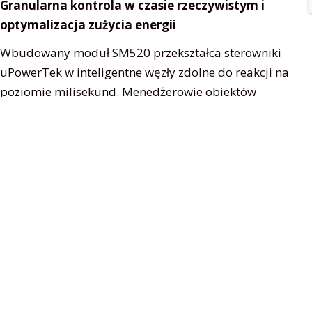
Granularna kontrola w czasie rzeczywistym i
optymalizacja zużycia energii
Wbudowany moduł SM520 przekształca sterowniki
uPowerTek w inteligentne węzły zdolne do reakcji na
poziomie milisekund. Menedżerowie obiektów
uzyskują precyzyjną kontrolę nad parametrami,
takimi jak ściemnianie (0–100%), dostrajanie
temperatury barwowej i harmonogramowanie scen
za pośrednictwem platform opartych na chmurze.
Algorytmy uczenia maszynowego analizują wzorce
użytkowania, aby zautomatyzować strategie
oszczędzania energii. Wcześni użytkownicy zgłaszają
40–60% redukcję marnotrawstwa energii w
porównaniu z konwencjonalnymi systemami
ściemniania.