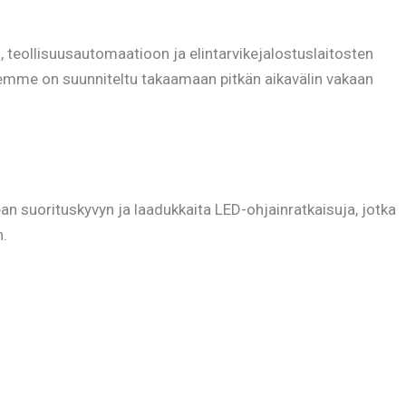
n, teollisuusautomaatioon ja elintarvikejalostuslaitosten
eemme on suunniteltu takaamaan pitkän aikavälin vakaan
 suorituskyvyn ja laadukkaita LED-ohjainratkaisuja, jotka
n.