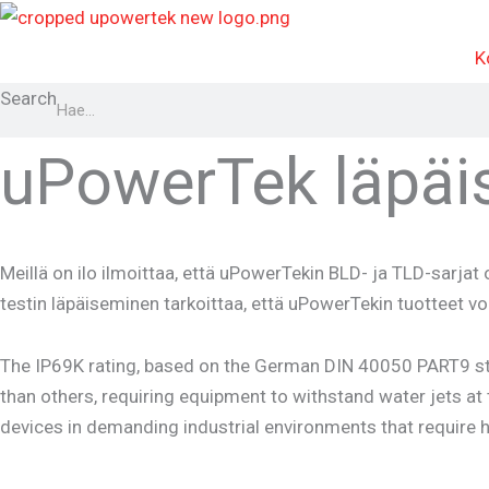
Siirry
sisältöön
K
Search
uPowerTek läpäi
Meillä on ilo ilmoittaa, että uPowerTekin BLD- ja TLD-sarjat 
testin läpäiseminen tarkoittaa, että uPowerTekin tuotteet vo
The IP69K rating, based on the German DIN 40050 PART9 stan
than others, requiring equipment to withstand water jets at
devices in demanding industrial environments that require h