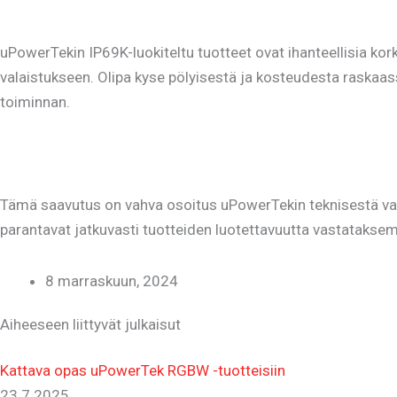
uPowerTekin IP69K-luokiteltu tuotteet ovat ihanteellisia kor
valaistukseen. Olipa kyse pölyisestä ja kosteudesta raskaa
toiminnan.
Tämä saavutus on vahva osoitus uPowerTekin teknisestä vah
parantavat jatkuvasti tuotteiden luotettavuutta vastatakse
8 marraskuun, 2024
Aiheeseen liittyvät julkaisut
Kattava opas uPowerTek RGBW -tuotteisiin
23.7.2025