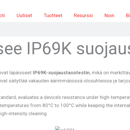
oti
Uutiset
Tuotteet
Resurssi
Noin
B
see IP69K suojau
ovat läpäisseet
IP69K-suojaustasotestin
, mikä on merkitt
ivat säilyttää vakauden äärimmäisissä olosuhteissa ja tarjoav
dard, evaluates a device’s resistance under high-temperatu
 temperatures from 80°C to 100°C while keeping the internal 
igh-intensity cleaning.