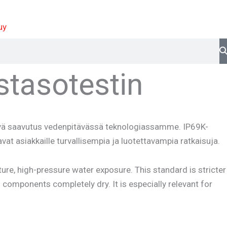
uy
stasotestin
ävä saavutus vedenpitävässä teknologiassamme. IP69K-
at asiakkaille turvallisempia ja luotettavampia ratkaisuja.
re, high-pressure water exposure. This standard is stricter
components completely dry. It is especially relevant for