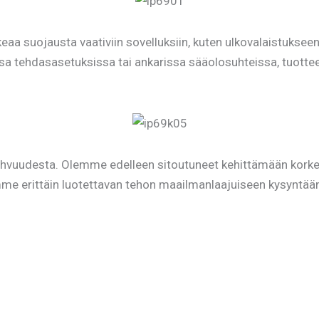
keaa suojausta vaativiin sovelluksiin, kuten ulkovalaistuksee
ssa tehdasasetuksissa tai ankarissa sääolosuhteissa, tuott
vuudesta. Olemme edelleen sitoutuneet kehittämään korkean
mme erittäin luotettavan tehon maailmanlaajuiseen kysyntää