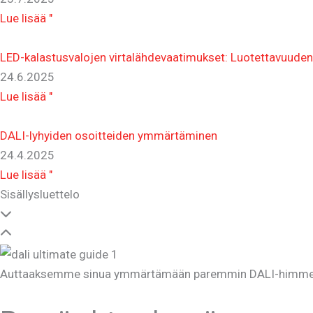
Lue lisää "
LED-kalastusvalojen virtalähdevaatimukset: Luotettavuude
24.6.2025
Lue lisää "
DALI-lyhyiden osoitteiden ymmärtäminen
24.4.2025
Lue lisää "
Sisällysluettelo
Auttaaksemme sinua ymmärtämään paremmin DALI-himmennyste