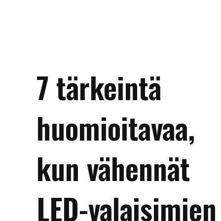
7 tärkeintä
huomioitavaa,
kun vähennät
LED-valaisimien