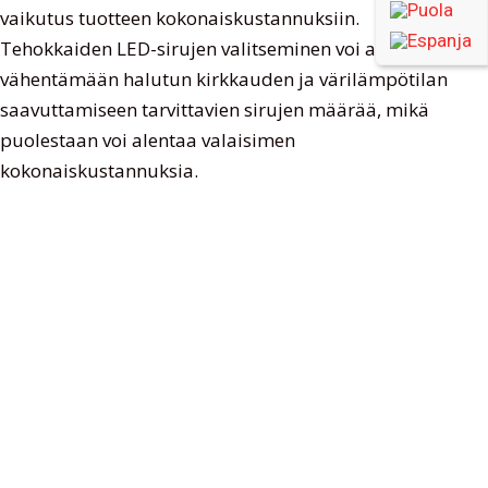
vaikutus tuotteen kokonaiskustannuksiin.
Tehokkaiden LED-sirujen valitseminen voi auttaa
vähentämään halutun kirkkauden ja värilämpötilan
saavuttamiseen tarvittavien sirujen määrää, mikä
puolestaan ​​voi alentaa valaisimen
kokonaiskustannuksia.
2. Tehokas LED-ohjain ja eristämätön ohjain:
LED-ohjaimen tehokkuus on välttämätöntä valojen
laadun ja käyttöiän kannalta, ja myös korkeampi
LED-ajurin tehokkuus antaa paremman valotehon.
Eristämätön kuljettaja voi normaalisti tarjota 2 %
suuremman hyötysuhteen ja 20 % alhaisemman
hinnan, mikä vähentää entisestään valojen