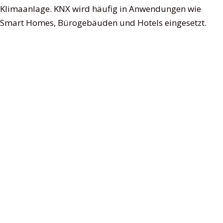
Klimaanlage. KNX wird häufig in Anwendungen wie
Smart Homes, Bürogebäuden und Hotels eingesetzt.
Zusammenfassend lässt sich sagen, dass es mehrere
wichtige Steuerungsprotokolle für LED-Beleuchtung
gibt, die in der Branche weit verbreitet sind. Diese
Protokolle bieten eine standardisierte Möglichkeit
zur Steuerung und Kommunikation mit LED-
Beleuchtungssystemen und ermöglichen so eine
größere Flexibilität und Interoperabilität zwischen
verschiedenen Systemen. Durch das Verständnis
dieser Protokolle und ihrer Anwendungen können
Lichtdesigner und -hersteller fortschrittlichere und