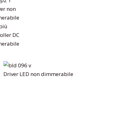
ver non
erabile
più
oller DC
erabile
Driver LED non dimmerabile