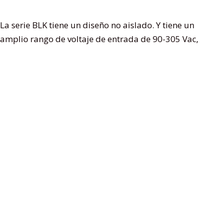
La serie BLK tiene un diseño no aislado. Y tiene un
amplio rango de voltaje de entrada de 90-305 Vac,
lo que garantiza que se pueda adaptar a las redes
eléctricas de todo el mundo. Con su tamaño
compacto, baja corriente de entrada y diseño de
alta eficiencia, admite atenuación de 0-10 V, DALI-2
y DMX512 y programación NFC mediante la cual los
usuarios pueden programar la corriente de salida
sin conectar cables ni encender el controlador.
Beneficios de los controladores LED no aislados:
Ahorre hasta un 20% a 30% en el costo del
controlador LED