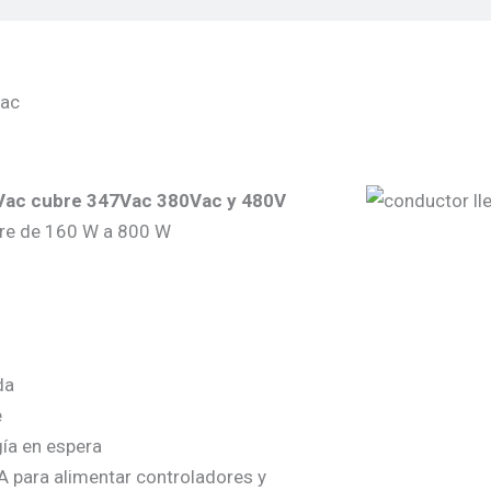
Vac
8Vac cubre 347Vac 380Vac y 480V
bre de 160 W a 800 W
da
e
ía en espera
A para alimentar controladores y