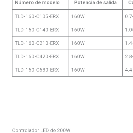
Número de modelo
Potencia de salida
Co
TLD-160-C105-ERX
160W
0.7
TLD-160-C140-ERX
160W
1.0
TLD-160-C210-ERX
160W
1.4
TLD-160-C420-ERX
160W
2.8
TLD-160-C630-ERX
160W
4.4
Controlador LED de 200W