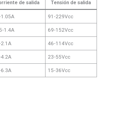
rriente de salida
Tensión de salida
-1.05A
91-229Vcc
5-1.4A
69-152Vcc
-2.1A
46-114Vcc
-4.2A
23-55Vcc
-6.3A
15-36Vcc