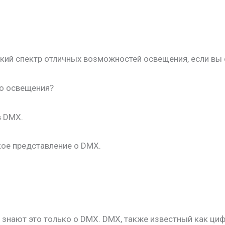
ий спектр отличных возможностей освещения, если вы 
о освещения?
в DMX.
ткое представление о DMX.
о знают это только о DMX. DMX, также известный как ци