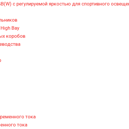
B(W) с регулируемой яркостью для спортивного освеще
льников
High Bay
ых коробов
цеводства
р
ременного тока
енного тока