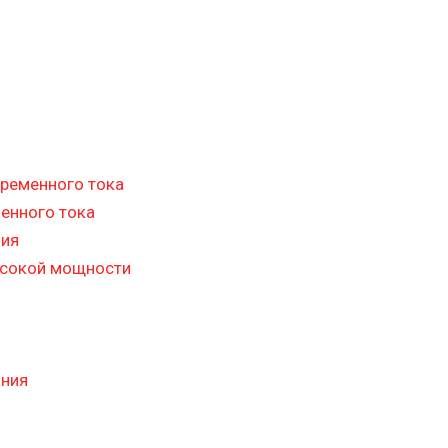
ременного тока
енного тока
ния
ысокой мощности
ания