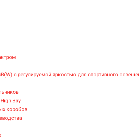
ектром
B(W) с регулируемой яркостью для спортивного освеще
льников
High Bay
ых коробов
цеводства
р