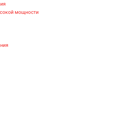
ния
ысокой мощности
ания