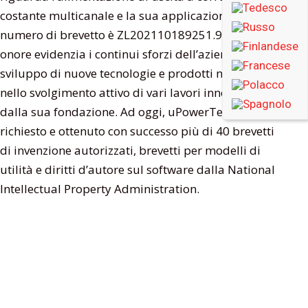
costante multicanale e la sua applicazione. Il
numero di brevetto è ZL202110189251.9. Questo
onore evidenzia i continui sforzi dell’azienda nello
sviluppo di nuove tecnologie e prodotti nel settore e
nello svolgimento attivo di vari lavori innovativi sin
dalla sua fondazione. Ad oggi, uPowerTek ha
richiesto e ottenuto con successo più di 40 brevetti
di invenzione autorizzati, brevetti per modelli di
utilità e diritti d’autore sul software dalla National
Intellectual Property Administration.
In qualità di produttore leader nel settore dei driver
LED cinesi, uPowerTek si impegna a fornire
soluzioni di terminali LED intelligenti di alta qualità
e driver LED ad alta potenza per i clienti globali.