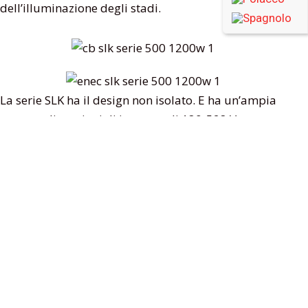
dell’illuminazione degli stadi.
La serie SLK ha il design non isolato. E ha un’ampia
gamma di tensioni di ingresso di 180-528 V ca,
assicurando che possa essere adattato alle reti
elettriche trifase. Con le sue dimensioni compatte, la
bassa corrente di spunto e il design ad alta
efficienza, supporta la regolazione 0-10 V, DALI-2 e
DMX512 e la programmazione NFC grazie alla quale
gli utenti possono programmare la corrente di
uscita senza collegare cavi o accendere il driver.