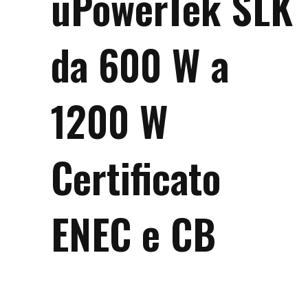
uPowerTek SLK
da 600 W a
1200 W
Certificato
ENEC e CB