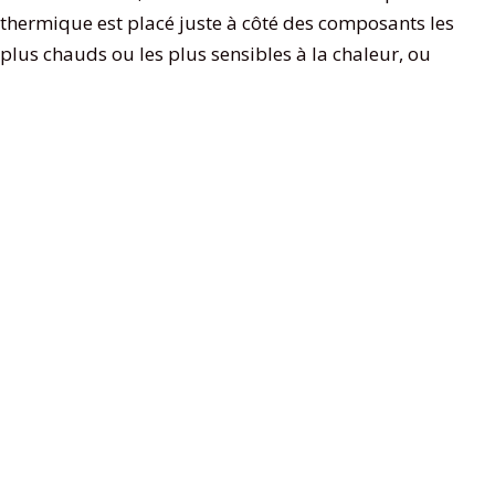
thermique est placé juste à côté des composants les
plus chauds ou les plus sensibles à la chaleur, ou
nous disons le maillon le plus faible de la
température pour réagir rapidement en cas de
surchauffe. Vous pouvez trouver ce type de système
dans d’autres appareils tels que les sécheuses, les
micro-ondes et les réfrigérateurs.
Pour les pilotes de LED, OTP n’éteint généralement
pas la lumière mais réduit la sortie lumineuse pour
refroidir le pilote de LED, comme indiqué ci-dessous
à partir de la fiche technique.