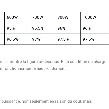
600W
700W
800W
1000W
95%
95.5%
96%
96%
96.5%
97%
97.5%
97.5%
me le montre la figure ci-dessous. Et la condition de charge
r un fonctionnement à haut rendement.
e puissance, non seulement en raison du coût, mais