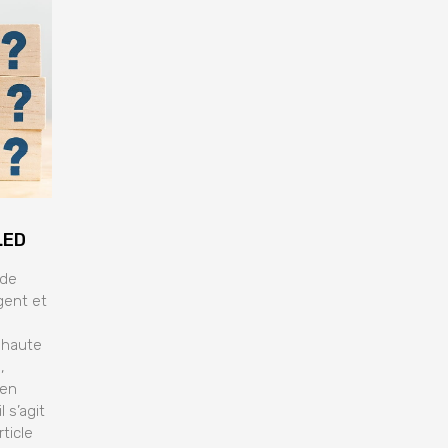
LED
 de
gent et
 haute
,
ien
 s’agit
ticle