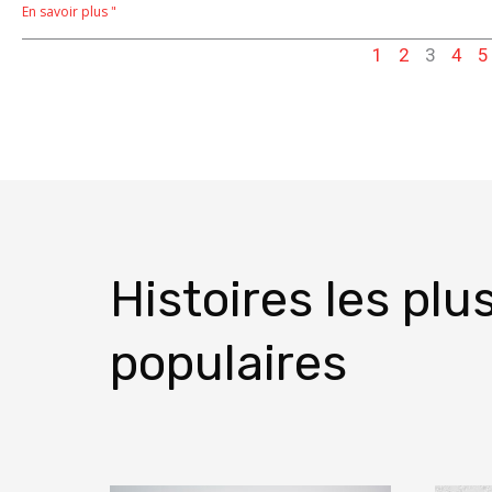
En savoir plus "
1
2
3
4
5
Histoires les plu
populaires