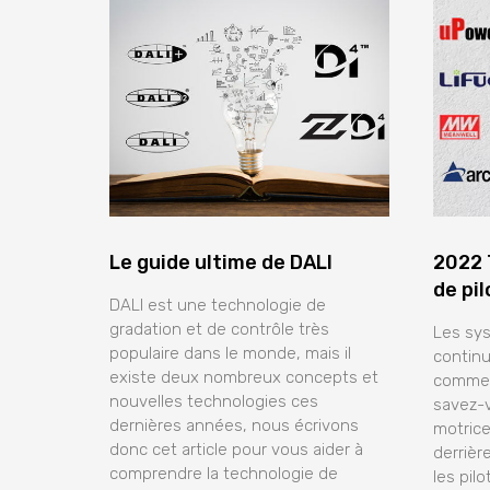
Le guide ultime de DALI
2022 
de pi
DALI est une technologie de
gradation et de contrôle très
Les sys
populaire dans le monde, mais il
contin
existe deux nombreux concepts et
comme o
nouvelles technologies ces
savez-v
dernières années, nous écrivons
motric
donc cet article pour vous aider à
derrièr
comprendre la technologie de
les pil