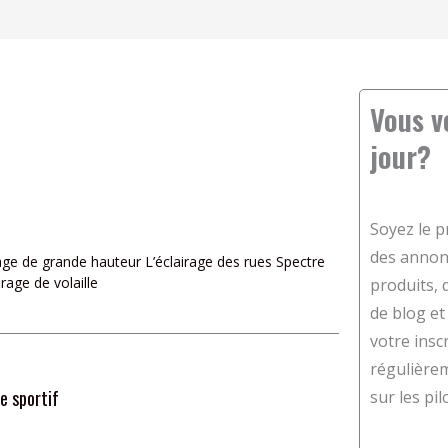
Vous v
age
Page
jour?
Soyez le p
des annon
irage de grande hauteur L’éclairage des rues Spectre
rage de volaille
produits, 
de blog et
votre insc
régulière
e sportif
sur les pi