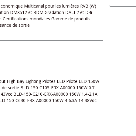
 économique Multicanal pour les lumières RVB (W)
adation DMX512 et RDM Gradation DALI-2 et D4i
ure Certifications mondiales Gamme de produits
sance de sortie
put High Bay Lighting Pilotes LED Pilote LED 150W
on de sortie BLD-150-C105-ERX-A00000 150W 0.7-
143Vcc BLD-150-C210-ERX-A00000 150W 1.4-2.1A
BLD-150-C630-ERX-A00000 150W 4-6.3A 14-38Vdc