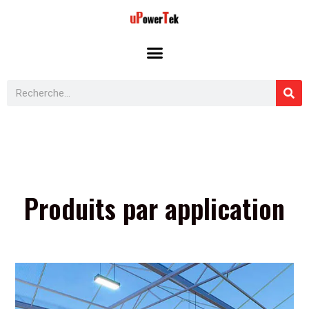
Aller
au
contenu
Rechercher
Produits par application