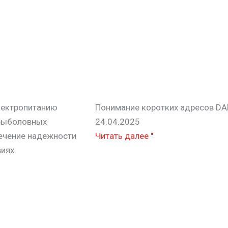
лектропитанию
Понимание коротких адресов DA
рыболовных
24.04.2025
ечение надежности
Читать далее "
виях