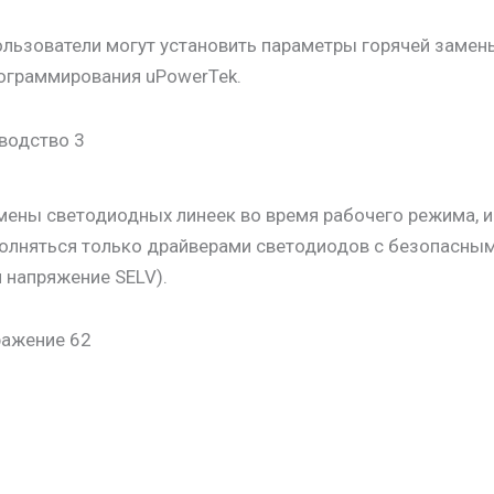
ользователи могут установить параметры горячей замен
рограммирования uPowerTek.
мены светодиодных линеек во время рабочего режима, и
полняться только драйверами светодиодов с безопасны
и напряжение SELV).