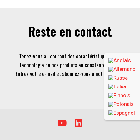
Reste en contact
Tenez-vous au courant des caractéristiques et de la
technologie de nos produits en constante évolution.
Entrez votre e-mail et abonnez-vous à notre newsletter.
Y
L
o
i
u
n