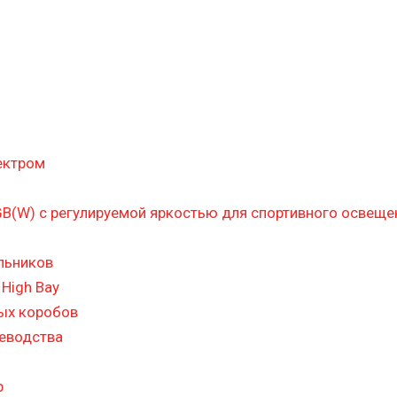
ектром
B(W) с регулируемой яркостью для спортивного освеще
льников
High Bay
ых коробов
цеводства
р