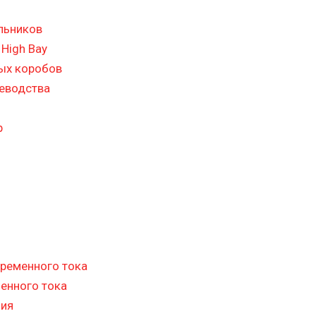
льников
High Bay
ых коробов
цеводства
р
ременного тока
енного тока
ния