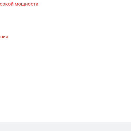
ысокой мощности
ания